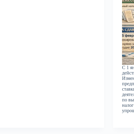
С 1 я
дейст
Изме
предп
ставк
деяте
по вы
налог
упро