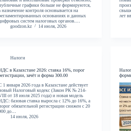
публичные графики больше не формируются,
произ
а назначение контроля основывается на
свыше
регламентированных основаниях и данных
лет 
цифровых систем налоговых органов.…
goodzon.kz
14 июля, 2026
Налоги
НДС в Казахстане 2026: ставка 16%, порог
Налог
регистрации, зачёт и форма 300.00
форм
С 1 января 2026 года в Казахстане действует
новый Налоговый кодекс (Закон РК № 214-
VIII от 18 июля 2025 года) и новая модель
НДС: базовая ставка выросла с 12% до 16%, а
порог обязательной регистрации снижен с 20
000 до…
14 июля, 2026