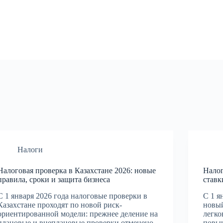
Налоги
Налоговая проверка в Казахстане 2026: новые
Налог
правила, сроки и защита бизнеса
ставк
С 1 января 2026 года налоговые проверки в
С 1 я
Казахстане проходят по новой риск-
новый
ориентированной модели: прежнее деление на
легко
плановые и внеплановые проверки отменено,
повыш