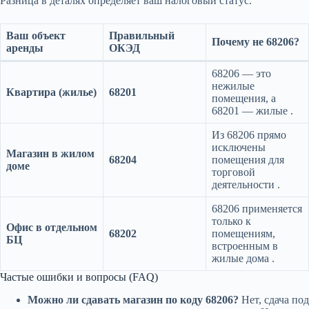
Разница в деталях определяет ваш налоговый статус.
Ваш объект
Правильный
Почему не 68206?
аренды
ОКЭД
68206 — это
нежилые
Квартира (жилье)
68201
помещения, а
68201 — жилые
.
Из 68206 прямо
исключены
Магазин в жилом
68204
помещения для
доме
торговой
деятельности .
68206 применяется
только к
Офис в отдельном
68202
помещениям,
БЦ
встроенным в
жилые дома .
Частые ошибки и вопросы (FAQ)
Можно ли сдавать магазин по коду 68206?
Нет, сдача под