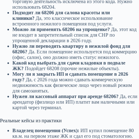
торговую деятельность исключена из этого кода. Нужно
использовать 68204.
Подходит ли 68206 для салона красоты или
клиники?
Да, это классическое использование
встроенного нежилого помещения под услуги.
Можно ли применять 68206 на упрощенке?
Да, этот код
не входит в запретительный список для СНР по
упрощенной декларации в 2026 году.
Нужно ли переводить квартиру в нежилой фонд для
68206?
Да. Если помещение используется под коммерцию
(офис, салон), оно должно иметь статус нежилого.
Какой код выбрать для сдачи кладовки в подвале
ЖК?
Подойдет 68208 (прочие нежилые объекты).
Могу ли я закрыть ИП и сдавать помещение в 2026
году?
Да, с 2026 года можно сдавать коммерческую
недвижимость как физическое лицо через новый режим
для самозанятых.
Нужен ли кассовый аппарат при аренде 68206?
Да, если
арендатор (физлицо или ИП) платит вам наличными или
картой через терминал.
Реальные кейсы из практики
Владелец помещения (Успех):
ИП купил помещение 80
кв.м. на первом этаже ЖК и сдал его под стоматологию.