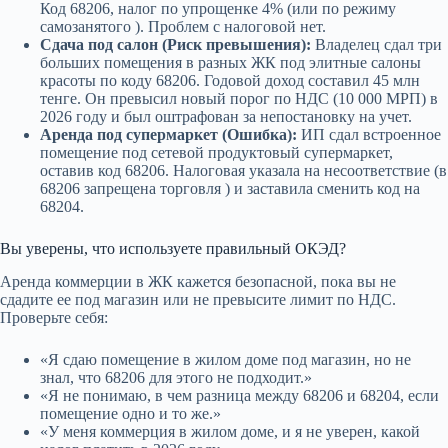
Код 68206, налог по упрощенке 4% (или по режиму
самозанятого ). Проблем с налоговой нет.
Сдача под салон (Риск превышения):
Владелец сдал три
больших помещения в разных ЖК под элитные салоны
красоты по коду 68206. Годовой доход составил 45 млн
тенге. Он превысил новый порог по НДС (10 000 МРП) в
2026 году и был оштрафован за непостановку на учет.
Аренда под супермаркет (Ошибка):
ИП сдал встроенное
помещение под сетевой продуктовый супермаркет,
оставив код 68206. Налоговая указала на несоответствие (в
68206 запрещена торговля ) и заставила сменить код на
68204.
Вы уверены, что используете правильный ОКЭД?
Аренда коммерции в ЖК кажется безопасной, пока вы не
сдадите ее под магазин или не превысите лимит по НДС.
Проверьте себя:
«Я сдаю помещение в жилом доме под магазин, но не
знал, что 68206 для этого не подходит.»
«Я не понимаю, в чем разница между 68206 и 68204, если
помещение одно и то же.»
«У меня коммерция в жилом доме, и я не уверен, какой