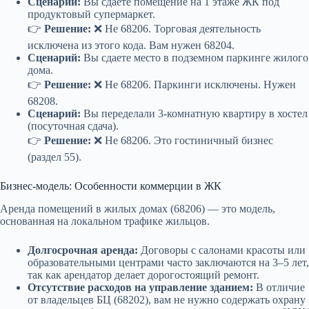
Сценарий:
Вы сдаете помещение на 1 этаже ЖК под
продуктовый супермаркет.
👉
Решение:
❌ Не 68206. Торговая деятельность
исключена из этого кода. Вам нужен 68204.
Сценарий:
Вы сдаете место в подземном паркинге жилого
дома.
👉
Решение:
❌ Не 68206. Паркинги исключены. Нужен
68208.
Сценарий:
Вы переделали 3-комнатную квартиру в хостел
(посуточная сдача).
👉
Решение:
❌ Не 68206. Это гостиничный бизнес
(раздел 55).
Бизнес-модель: Особенности коммерции в ЖК
Аренда помещений в жилых домах (68206) — это модель,
основанная на локальном трафике жильцов.
Долгосрочная аренда:
Договоры с салонами красоты или
образовательными центрами часто заключаются на 3–5 лет,
так как арендатор делает дорогостоящий ремонт.
Отсутствие расходов на управление зданием:
В отличие
от владельцев БЦ (68202), вам не нужно содержать охрану