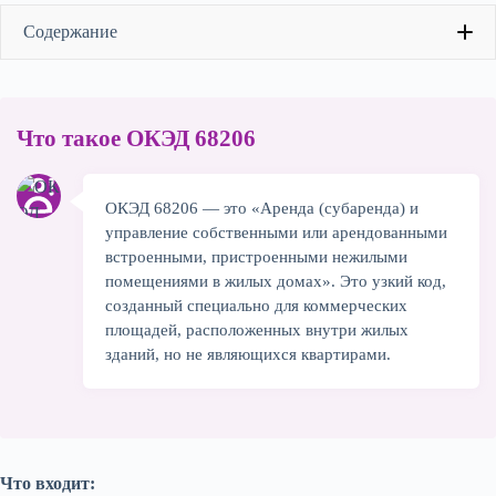
Содержание
Главная ошибка: «Любое помещение =
Что такое ОКЭД 68206
1
68206»
ОКЭД 68206 — это «Аренда (субаренда) и
Что реально входит в ОКЭД 68206
2
управление собственными или арендованными
встроенными, пристроенными нежилыми
Что НЕ входит в 68206 (CRITICAL)
3
помещениями в жилых домах». Это узкий код,
созданный специально для коммерческих
площадей, расположенных внутри жилых
Подходит ли тебе 68206
4
зданий, но не являющихся квартирами.
Бизнес-модель: Особенности коммерции
5
в ЖК
Налоги и ограничения для 68206
Что входит:
6