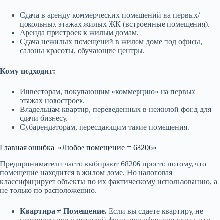
(Правила 2026 года)
Сдача в аренду коммерческих помещений на первых/
цокольных этажах жилых ЖК (встроенные помещения).
Сравнение ОКЭД (Какой код нужен
Аренда пристроек к жилым домам.
7
Сдача нежилых помещений в жилом доме под офисы,
именно вам)
салоны красоты, обучающие центры.
Частые ошибки и вопросы (FAQ)
8
Кому подходит:
Инвесторам, покупающим «коммерцию» на первых
Реальные кейсы из практики
9
этажах новостроек.
Владельцам квартир, переведенных в нежилой фонд для
сдачи бизнесу.
Вы уверены, что используете
Субарендаторам, пересдающим такие помещения.
10
правильный ОКЭД?
Главная ошибка: «Любое помещение = 68206»
Один аудит спасет вас от штрафов и
Предприниматели часто выбирают 68206 просто потому, что
11
помещение находится в жилом доме. Но налоговая
НДС
классифицирует объекты по их фактическому использованию, а
не только по расположению.
Квартира ≠ Помещение.
Если вы сдаете квартиру, не
переведенную в нежилой фонд, под офис или склад, это