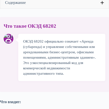
Содержание
Главная ошибка: «Любая аренда =
Что такое ОКЭД 68202
1
68202»
ОКЭД 68202 официально означает «Аренда
Что реально входит в ОКЭД 68202
2
(субаренда) и управление собственными или
арендованными бизнес-центром, офисными
Что НЕ входит в 68202 (CRITICAL)
3
помещениями, административным зданием».
Это узкоспециализированный код для
коммерческой недвижимости
Подходит ли тебе 68202
4
административного типа.
Модели заработка и ОКЭД
5
Налоги и аренда: Риски 2026 года
6
Что входит: