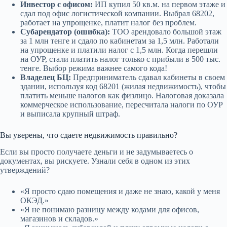
Инвестор с офисом:
ИП купил 50 кв.м. на первом этаже и
сдал под офис логистической компании. Выбрал 68202,
работает на упрощенке, платит налог без проблем.
Субарендатор (ошибка):
ТОО арендовало большой этаж
за 1 млн тенге и сдало по кабинетам за 1,5 млн. Работали
на упрощенке и платили налог с 1,5 млн. Когда перешли
на ОУР, стали платить налог только с прибыли в 500 тыс.
тенге. Выбор режима важнее самого кода!
Владелец БЦ:
Предприниматель сдавал кабинеты в своем
здании, используя код 68201 (жилая недвижимость), чтобы
платить меньше налогов как физлицо. Налоговая доказала
коммерческое использование, пересчитала налоги по ОУР
и выписала крупный штраф.
Вы уверены, что сдаете недвижимость правильно?
Если вы просто получаете деньги и не задумываетесь о
документах, вы рискуете. Узнали себя в одном из этих
утверждений?
«Я просто сдаю помещения и даже не знаю, какой у меня
ОКЭД.»
«Я не понимаю разницу между кодами для офисов,
магазинов и складов.»