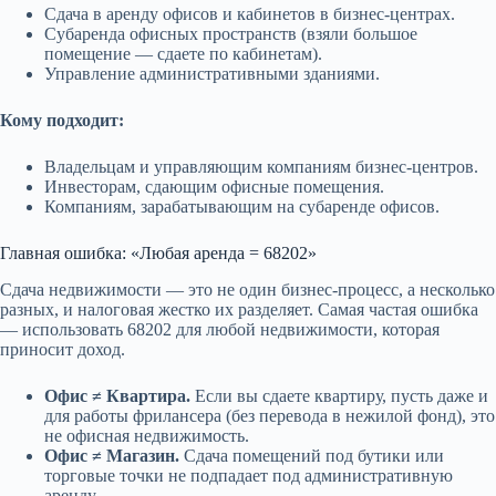
Сравнение ОКЭД (Какой код нужен
7
Сдача в аренду офисов и кабинетов в бизнес-центрах.
именно вам)
Субаренда офисных пространств (взяли большое
помещение — сдаете по кабинетам).
Управление административными зданиями.
Частые ошибки и вопросы (FAQ)
8
Кому подходит:
Реальные кейсы из практики
9
Владельцам и управляющим компаниям бизнес-центров.
Инвесторам, сдающим офисные помещения.
Компаниям, зарабатывающим на субаренде офисов.
Вы уверены, что сдаете недвижимость
10
правильно?
Главная ошибка: «Любая аренда = 68202»
Сдача недвижимости — это не один бизнес-процесс, а несколько
Не отдавайте свою прибыль в виде
11
разных, и налоговая жестко их разделяет. Самая частая ошибка
штрафов
— использовать 68202 для любой недвижимости, которая
приносит доход.
Офис ≠ Квартира.
Если вы сдаете квартиру, пусть даже и
для работы фрилансера (без перевода в нежилой фонд), это
не офисная недвижимость.
Офис ≠ Магазин.
Сдача помещений под бутики или
торговые точки не подпадает под административную
аренду.