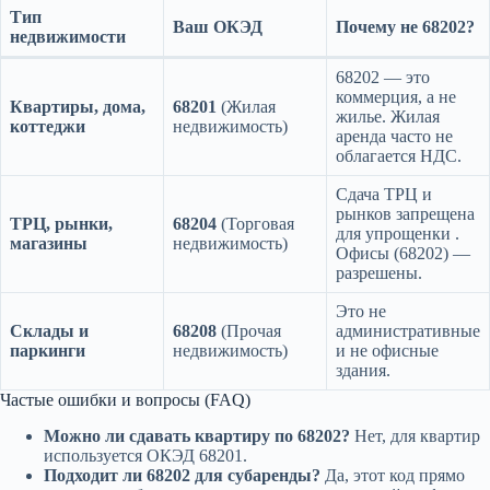
Тип
Ваш ОКЭД
Почему не 68202?
недвижимости
68202 — это
коммерция, а не
Квартиры, дома,
68201
(Жилая
жилье. Жилая
коттеджи
недвижимость)
аренда часто не
облагается НДС.
Сдача ТРЦ и
рынков запрещена
ТРЦ, рынки,
68204
(Торговая
для упрощенки
.
магазины
недвижимость)
Офисы (68202) —
разрешены.
Это не
Склады и
68208
(Прочая
административные
паркинги
недвижимость)
и не офисные
здания.
Частые ошибки и вопросы (FAQ)
Можно ли сдавать квартиру по 68202?
Нет, для квартир
используется ОКЭД 68201.
Подходит ли 68202 для субаренды?
Да, этот код прямо