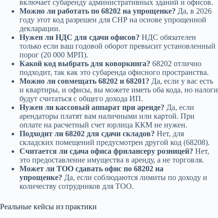
включает субаренду административных зданий и офисов.
Можно ли работать по 68202 на упрощенке?
Да, в 2026
году этот код разрешен для СНР на основе упрощенной
декларации.
Нужен ли НДС для сдачи офисов?
НДС обязателен
только если ваш годовой оборот превысит установленный
порог (20 000 МРП).
Какой код выбрать для коворкинга?
68202 отлично
подходит, так как это субаренда офисного пространства.
Можно ли совмещать 68202 и 68201?
Да, если у вас есть
и квартиры, и офисы, вы можете иметь оба кода, но налоги
будут считаться с общего дохода ИП.
Нужен ли кассовый аппарат при аренде?
Да, если
арендаторы платят вам наличными или картой. При
оплате на расчетный счет юрлица ККМ не нужен.
Подходит ли 68202 для сдачи складов?
Нет, для
складских помещений предусмотрен другой код (68208).
Считается ли сдача офиса фрилансеру розницей?
Нет,
это предоставление имущества в аренду, а не торговля.
Может ли ТОО сдавать офис по 68202 на
упрощенке?
Да, если соблюдаются лимиты по доходу и
количеству сотрудников для ТОО.
Реальные кейсы из практики