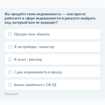
Что входит в ОКЭД 6810 на практике
Вы продаёте свою недвижимость — или просто
1
работаете в сфере недвижимости и рискуете выбрать
код, который вам не подходит?
Кому реально подходит этот код
2
Продаю свои объекты
Кому 6810 НЕ подходит
3
Я застройщик / инвестор
Чем 6810 отличается от агентства
4
недвижимости, аренды и управления
Я агент / риелтор
Подходит ли 6810 застройщику,
Сдаю недвижимость в аренду
инвестору и владельцу коммерческой
5
недвижимости
Боюсь ошибиться с ОКЭД
Голосов:
0
Где люди чаще всего ошибаются
6