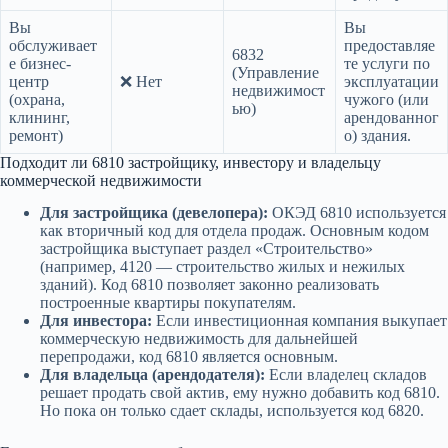
Вы
Вы
обслуживает
предоставляе
6832
е бизнес-
те услуги по
(Управление
центр
❌ Нет
эксплуатации
недвижимост
(охрана,
чужого (или
ью)
клининг,
арендованног
ремонт)
о) здания.
Подходит ли 6810 застройщику, инвестору и владельцу
коммерческой недвижимости
Для застройщика (девелопера):
ОКЭД 6810 используется
как вторичный код для отдела продаж. Основным кодом
застройщика выступает раздел «Строительство»
(например, 4120 — строительство жилых и нежилых
зданий). Код 6810 позволяет законно реализовать
построенные квартиры покупателям.
Для инвестора:
Если инвестиционная компания выкупает
коммерческую недвижимость для дальнейшей
перепродажи, код 6810 является основным.
Для владельца (арендодателя):
Если владелец складов
решает продать свой актив, ему нужно добавить код 6810.
Но пока он только сдает склады, используется код 6820.