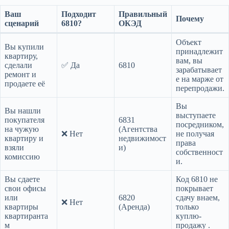
Ваш
Подходит
Правильный
Почему
сценарий
6810?
ОКЭД
Объект
Вы купили
принадлежит
квартиру,
вам, вы
сделали
✅ Да
6810
зарабатывает
ремонт и
е на марже от
продаете её
перепродажи.
Вы
Вы нашли
выступаете
покупателя
6831
посредником,
на чужую
(Агентства
❌ Нет
не получая
квартиру и
недвижимост
права
взяли
и)
собственност
комиссию
и.
Вы сдаете
Код 6810 не
свои офисы
покрывает
или
6820
сдачу внаем,
❌ Нет
квартиры
(Аренда)
только
квартиранта
куплю-
м
продажу
.