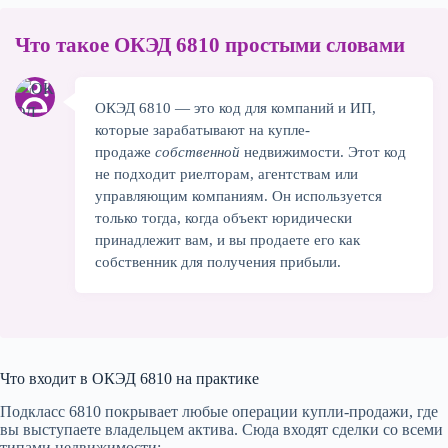
Как выбрать правильный ОКЭД для
7
бизнеса в недвижимости
Что такое ОКЭД 6810 простыми словами
Налоги и режимы в 2026
8
ОКЭД 6810 — это код для компаний и ИП,
которые зарабатывают на купле-
FAQ
9
продаже
собственной
недвижимости. Этот код
не подходит риелторам, агентствам или
управляющим компаниям. Он используется
Итог — стоит ли выбирать ОКЭД 6810 в
10
только тогда, когда объект юридически
2026
принадлежит вам, и вы продаете его как
собственник для получения прибыли.
Что входит в ОКЭД 6810 на практике
Подкласс 6810 покрывает любые операции купли-продажи, где
вы выступаете владельцем актива. Сюда входят сделки со всеми
типами недвижимости: