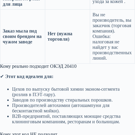
ухода за кожей .
для лица
Вы не
производитель, вы
заказчик (торговая
Заказ мыла под
компания).
Нет (нужна
своим брендом на
Ошибка:
торговля)
чужом заводе
налоговая не
найдет у вас
производственных
линий.
Кому реально подходит ОКЭД 20410
✔
Этот код идеален для:
Цехов по выпуску бытовой химии эконом-сегмента
(розлив в ПЭТ-тару).
Заводов по производству стиральных порошков.
Производителей автохимии (автошампуни для
бесконтактной мойки).
B2B-предприятий, поставляющих моющие средства
клининговым компаниям, ресторанам и больницам.
Кому этот код НЕ подходит