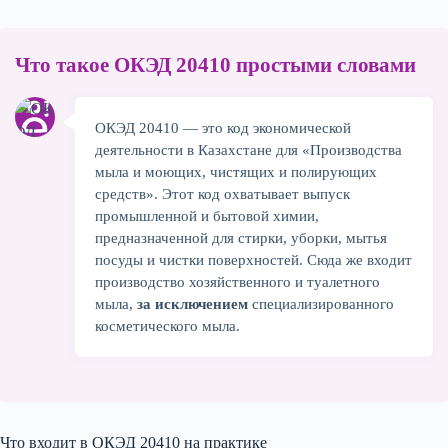
Сколько стоит запустить производство
8
Что такое ОКЭД 20410 простыми словами
мыла и бытовой химии
На чём зарабатывает бизнес по 20410
9
ОКЭД 20410 — это код экономической
деятельности в Казахстане для «Производства
мыла и моющих, чистящих и полирующих
Главные ошибки при выборе 20410
10
средств». Этот код охватывает выпуск
промышленной и бытовой химии,
FAQ
11
предназначенной для стирки, уборки, мытья
посуды и чистки поверхностей. Сюда же входит
производство хозяйственного и туалетного
Итог — стоит ли выбирать ОКЭД 20410
12
мыла,
за исключением
специализированного
в 2026
косметического мыла.
Что входит в ОКЭД 20410 на практике