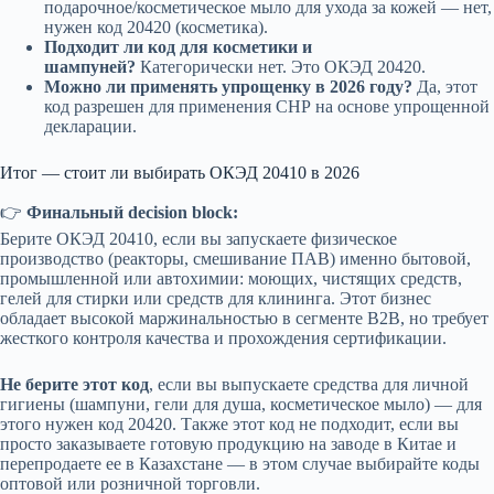
подарочное/косметическое мыло для ухода за кожей — нет,
нужен код 20420 (косметика).
Подходит ли код для косметики и
шампуней?
Категорически нет. Это ОКЭД 20420.
Можно ли применять упрощенку в 2026 году?
Да, этот
код разрешен для применения СНР на основе упрощенной
декларации.
Итог — стоит ли выбирать ОКЭД 20410 в 2026
👉
Финальный decision block:
Берите ОКЭД 20410, если вы запускаете физическое
производство (реакторы, смешивание ПАВ) именно бытовой,
промышленной или автохимии: моющих, чистящих средств,
гелей для стирки или средств для клининга. Этот бизнес
обладает высокой маржинальностью в сегменте B2B, но требует
жесткого контроля качества и прохождения сертификации.
Не берите этот код
, если вы выпускаете средства для личной
гигиены (шампуни, гели для душа, косметическое мыло) — для
этого нужен код 20420. Также этот код не подходит, если вы
просто заказываете готовую продукцию на заводе в Китае и
перепродаете ее в Казахстане — в этом случае выбирайте коды
оптовой или розничной торговли.