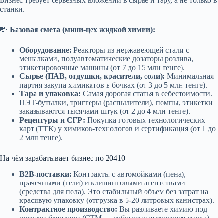
Бизнес требует серьезных вложений в сырье и тару, а не только в
станки.
💸
Базовая смета (мини-цех жидкой химии):
Оборудование:
Реакторы из нержавеющей стали с
мешалками, полуавтоматические дозаторы розлива,
этикетировочные машины (от 7 до 15 млн тенге).
Сырье (ПАВ, отдушки, красители, соли):
Минимальная
партия закупа химикатов в бочках (от 3 до 5 млн тенге).
Тара и упаковка:
Самая дорогая статья в себестоимости.
ПЭТ-бутылки, триггеры (распылители), помпы, этикетки
заказываются тысячами штук (от 2 до 4 млн тенге).
Рецептуры и СГР:
Покупка готовых технологических
карт (ТТК) у химиков-технологов и сертификация (от 1 до
2 млн тенге).
На чём зарабатывает бизнес по 20410
B2B-поставки:
Контракты с автомойками (пена),
прачечными (гели) и клининговыми агентствами
(средства для пола). Это стабильный объем без затрат на
красивую упаковку (отгрузка в 5-20 литровых канистрах).
Контрактное производство:
Вы разливаете химию под
чужими брендами (СТМ — собственная торговая марка)