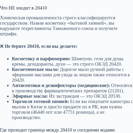
Что НЕ входит в 20410
Химическая промышленность строго классифицируется
государством. Назвав косметику «бытовой химией», вы
нарушите техрегламенты Таможенного союза и получите
штрафы.
❌
Не берите 20410, если вы делаете:
Косметику и парфюмерию:
Шампуни, гели для душа,
кремы, дезодоранты, духи — это строго ОКЭД 20420.
Косметическое мыло:
Дорогое мыло ручной работы с
эфирными маслами для ухода за лицом также относится к
20420.
Антисептики и дезинфекторы (медицинские):
Относятся
к производству фармацевтических препаратов (21201).
Эфирные масла:
Их экстракция — это ОКЭД 20530.
Торговля готовой химией:
Если вы покупаете канистры с
мылом в Китае и просто продаете их в РК, вам нужна
торговля (46440 опт или 47751 розница), а не
производство.
Где проходит граница между 20410 и соседними кодами