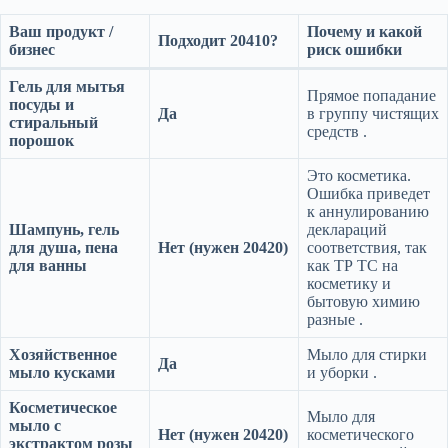
Ваш продукт /
Почему и какой
Подходит 20410?
бизнес
риск ошибки
Гель для мытья
Прямое попадание
посуды и
Да
в группу чистящих
стиральный
средств
.
порошок
Это косметика.
Ошибка приведет
к аннулированию
Шампунь, гель
деклараций
для душа, пена
Нет (нужен 20420)
соответствия, так
для ванны
как ТР ТС на
косметику и
бытовую химию
разные
.
Хозяйственное
Мыло для стирки
Да
мыло кусками
и уборки
.
Косметическое
Мыло для
мыло с
Нет (нужен 20420)
косметического
экстрактом розы