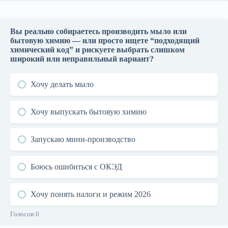
Что входит в ОКЭД 20410 на практике
Вы реально собираетесь производить мыло или
1
бытовую химию — или просто ищете “подходящий
химический код” и рискуете выбрать слишком
широкий или неправильный вариант?
Что НЕ входит в 20410
2
Хочу делать мыло
Где проходит граница между 20410 и
3
соседними кодами
Хочу выпускать бытовую химию
Кому реально подходит ОКЭД 20410
4
Запускаю мини-производство
Кому этот код НЕ подходит
5
Боюсь ошибиться с ОКЭД
Как открыть производство по ОКЭД
6
Хочу понять налоги и режим 2026
20410 в Казахстане
Голосов:
0
Налоги и режимы в 2026
7